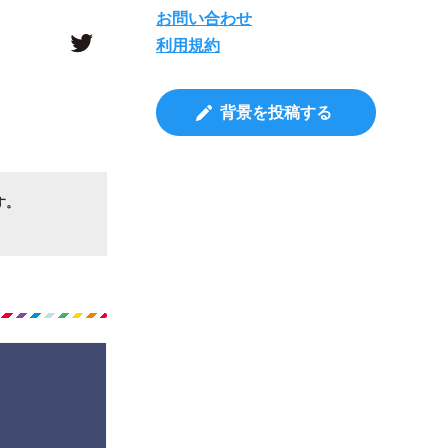
お問い合わせ
利用規約
背景を投稿する
す。