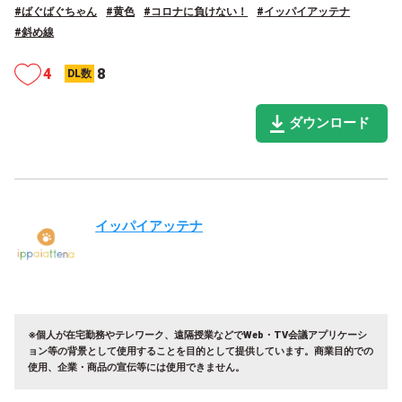
#ばぐばぐちゃん
#黄色
#コロナに負けない！
#イッパイアッテナ
#斜め線
4
8
DL数
ダウンロード
イッパイアッテナ
※個人が在宅勤務やテレワーク、遠隔授業などでWeb・TV会議アプリケーシ
ョン等の背景として使用することを目的として提供しています。
商業目的での
使用、企業・商品の宣伝等には使用できません。