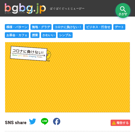
ばぐばぐどっとじぇーぴー
さがす
模様・パターン
無地・グラデ
コロナに負けない！
ビジネス・打合せ
デート
お茶会・カフェ
授業
かわいい
シンプル
Twitter
Line
Facebook
SNS share
報告する